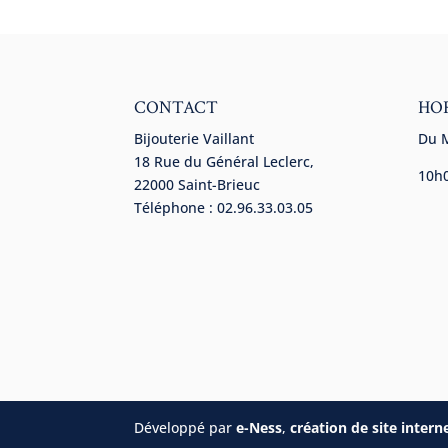
CONTACT
HO
Bijouterie Vaillant
Du 
18 Rue du Général Leclerc,
10h
22000 Saint-Brieuc
Téléphone : 02.96.33.03.05
Développé par
e-Ness
,
création de site intern