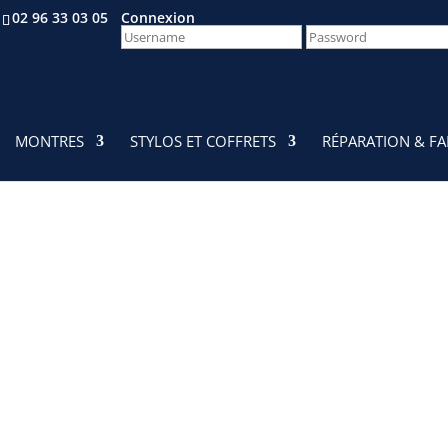
02 96 33 03 05
Connexion
Rechercher parmi
×
Tous les produits
MONTRES
STYLOS ET COFFRETS
RÉPARATION & FA