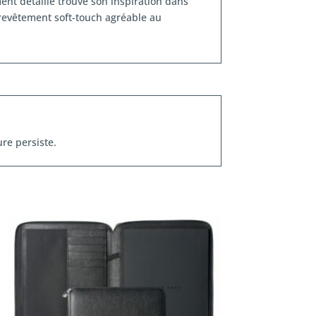
ent détaillé trouve son inspiration dans
 revêtement soft-touch agréable au
re persiste.