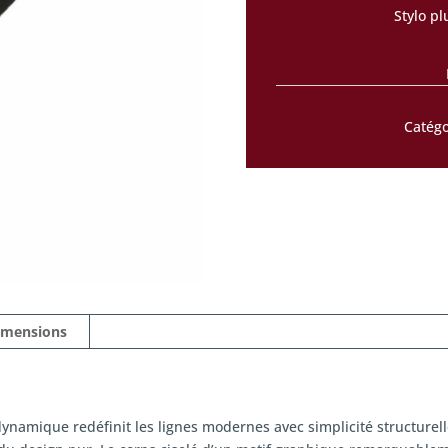
Stylo 
Catégo
imensions