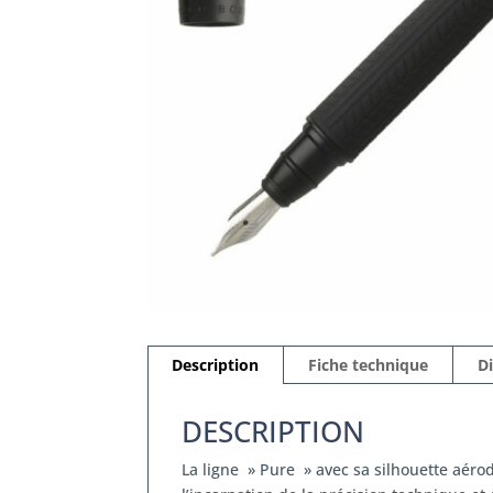
Description
Fiche technique
D
DESCRIPTION
La ligne » Pure » avec sa silhouette aérodynamique redéfinit les lignes modernes avec simplicité structurelle. Le nouveau modèle » Pure Tire » est