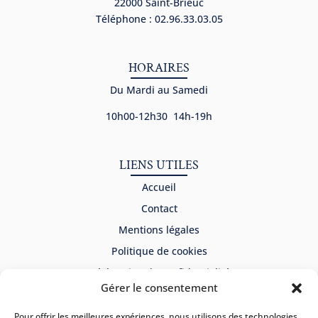
22000 Saint-Brieuc
Téléphone : 02.96.33.03.05
HORAIRES
Du Mardi au Samedi
10h00-12h30 14h-19h
LIENS UTILES
Accueil
Contact
Mentions légales
Politique de cookies
Déclaration de confidentialité
Gérer le consentement
NEWSLETTER
Pour offrir les meilleures expériences, nous utilisons des technologies